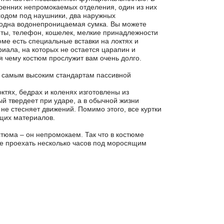
тренних непромокаемых отделения, один из них
ходом под наушники, два наружных
одна водонепроницаемая сумка. Вы можете
нты, телефон, кошелек, мелкие принадлежности
юме есть специальные вставки на локтях и
риала, на которых не остается царапин и
ря чему костюм прослужит вам очень долго.
ет самым высоким стандартам пассивной
ктях, бедрах и коленях изготовлены из
й твердеет при ударе, а в обычной жизни
 не стесняет движений. Помимо этого, все куртки
щих материалов.
тюма – он непромокаем. Так что в костюме
те проехать несколько часов под моросящим