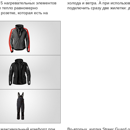
 5 нагревательных элементов
ального коннектора можно
ым тепло равномерно
подключить сразу две жилетки: 
розетке, которая есть на
т максимальный комфорт при
Во-вторых, куртка Streer Guard