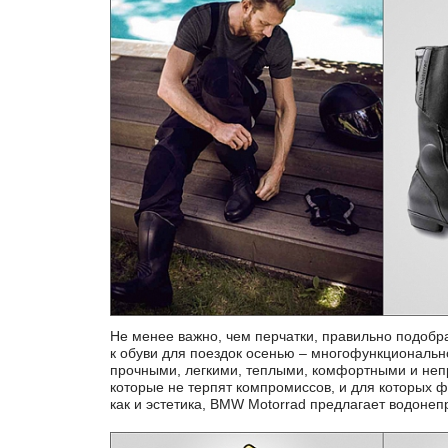
Не менее важно, чем перчатки, правильно подобра
дорожные сапоги ProTouring. Они наде
к обуви для поездок осенью – многофункциональн
водонепроницаемы и при этом дышащие. Воловья к
прочными, легкими, теплыми, комфортными и не
высокую износостойкость и устойчивость сапог, а
которые не терпят компромиссов, и для которых ф
ноги. Снаружи есть специальная накладка для п
как и эстетика, BMW Motorrad предлагает водоне