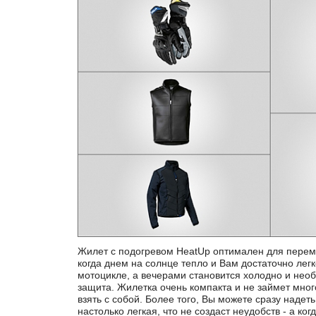
Жилет с подогревом HeatUp оптимален для перем
любом мотоцикле BMW Motorrad, кроме S1000R
когда днем на солнце тепло и Вам достаточно легк
специального регулятора (приобретается отде
мотоцикле, а вечерами становится холодно и нео
трёхступенчатого регулирования нагрева: от легког
защита. Жилетка очень компакта и не займет мног
этому наш жилет актуален и для тех, кто предпоч
взять с собой. Более того, Вы можете сразу надеть
поздней осенью. Жилетка будет просто незамени
настолько легкая, что не создаст неудобств - а ког
температур, когда даже самый теплый костюм не сможе