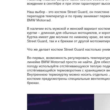
вождении в сентябре и при этом гарантирует выс
Наш выбор - это костюм Street Guard, он поистин
перепадов температур и по праву занимает перво
BMW Motorrad.
В наличии есть мужской и женский вариант костю
куртки – длинная для обычных мотоциклов, и коро
Куртка имеет две молнии по нижнему краю, ее мож
Street Guard, так и к брюкам от другой мотоэкипир
Что же делает костюм Street Guard настолько ун
Во-первых, возможность регулировать температур
линейке BMW Motorrad просто не найти. Для обес
погоду используйте отстёгивающуюся теплую подкл
отстёгивающийся термоворотник с хранящимся в
Внутреннюю термокуртку можно носить отдельно. 
костюме предусмотрены специальные вентиляцион
брюках.