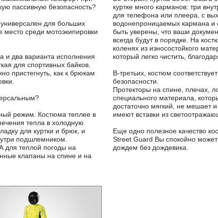
окую пассивную безопасность?
куртке много карманов: три вну
для телефона или плеера, с вы
е универсален для больших
водонепроницаемых кармана и 
е место среди мотоэкипировки
быть уверены, что ваши докуме
всегда будут в порядке. На кост
коленях из износостойкого мате
ма и два варианта исполнения
который легко чистить, благода
ткая для спортивных байков.
но пристегнуть, как к брюкам
В-третьих, костюм соответству
овки.
безопасности.
Протекторы на спине, плечах, ло
иверсальным?
специального материала, которы
достаточно мягкий, не мешает и
ный режим. Костюма теплее в
имеют вставки из светоотражаю
печения тепла в холодную
адку для куртки и брюк, и
Еще одно полезное качество кос
нутри подшлемником.
Street Guard Вы спокойно може
А для теплой погоды на
дождем без дождевика.
ные клапаны на спине и на