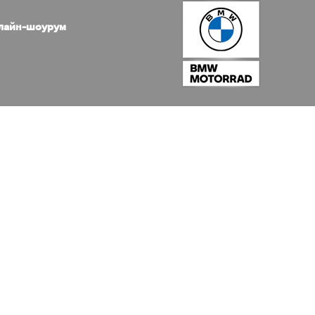
лайн-шоурум