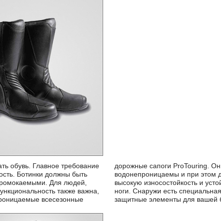
ть обувь. Главное требование
жно защищают от ветра,
ость. Ботинки должны быть
ожа голенища гарантирует
промокаемыми. Для людей,
 также неизменный комфорт
ункциональность также важна,
ереключения передач, а также
проницаемые всесезонные
защитные элементы для вашей 