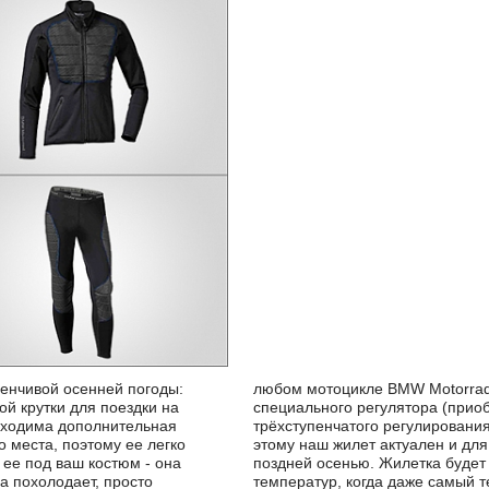
енчивой осенней погоды:
R, S1000R. При помощи
ой крутки для поездки на
льно) есть возможность
бходима дополнительная
о до сильного. Благодаря
о места, поэтому ее легко
итает закрывать мотосезон
 ее под ваш костюм - она
ма при нулевых отметках
да похолодает, просто
т надежно защитить Вас