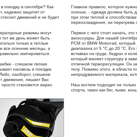
в поездку в сентябре? Как
Главное правило, которое нужно
т, надежно защитит от
осенью, - одежда должна быть д
стеснит движений и не будет
при этом теплой и способствова
переохлаждения, ни перегрева 
пературные режимы могут
Первое с чего стоит начать, эт
и тот же день может быть
аксессуары. Для нашей сентябр
ататься только в теплые
PCM от BMW Motorrad, который 
ти все осенние месяцы, а
диапазона от 5 °C до 20 °C. Ег
правильно экипироваться.
вставках на груди, бедрах и кол
который меняет структуру в зав
ибки - слишком легкая
отличной терморегуляции. Он а
ывает насквозь и поездка
телу. Помимо этого, в области 
Либо, наоборот, слишком
непродуваемого материала, кото
ет движения, лишает Вас
 просто становится жарко.
Наш костюм подходит не только 
спорта, таких как бег, лыжи, конь