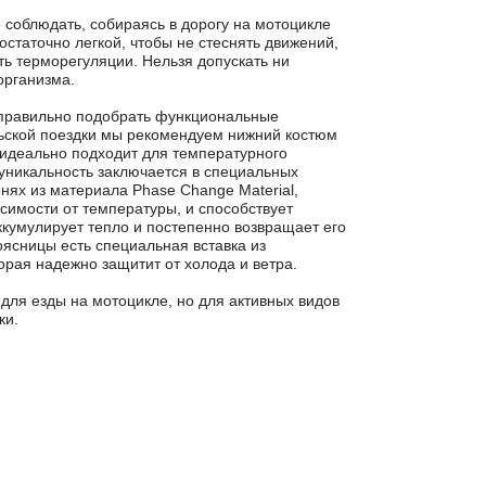
 соблюдать, собираясь в дорогу на мотоцикле
остаточно легкой, чтобы не стеснять движений,
ть терморегуляции. Нельзя допускать ни
организма.
о правильно подобрать функциональные
ьской поездки мы рекомендуем нижний костюм
идеально подходит для температурного
о уникальность заключается в специальных
енях из материала Phase Change Material,
исимости от температуры, и способствует
ккумулирует тепло и постепенно возвращает его
поясницы есть специальная вставка из
рая надежно защитит от холода и ветра.
для езды на мотоцикле, но для активных видов
ки.