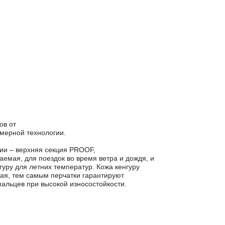
ов от
амерной технологии.
ции – верхняя секция PROOF,
емая, для поездок во время ветра и дождя, и
гуру для летних температур. Кожа кенгуру
ная, тем самым перчатки гарантируют
альцев при высокой износостойкости.