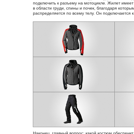
подключить к разъему на мотоцикле. Жилет имеет
холода и ветра. А при использовании специ
в области груди, спины и почек, благодаря котор
распределяется по всему телу. Он подключается к 
Наконец, главный вопрос: какой костюм обеспечи