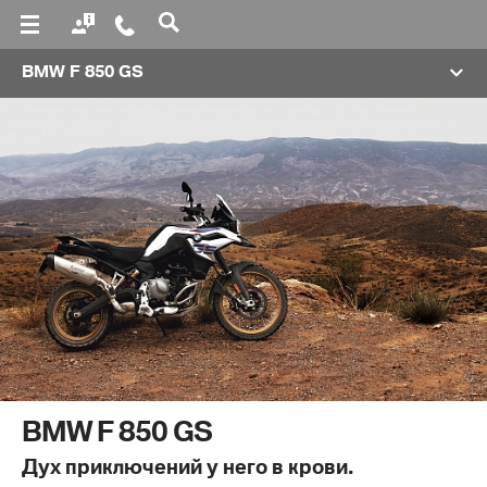
BMW F 850 GS
АВТО-АВАНГАРД
Официальный дилер BMW
ТЕЛЕФОН
+7 (495) 154-86-97
ГРАФИК РАБОТЫ
с 8:00 до 22:00
BMW F 850 GS
Дух приключений у него в крови.