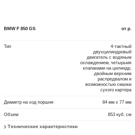
BMW F 850 GS
от р.
Тип
4-тактный
двухцилиндровый
двигатель с водяным
охлаждением, четырьмя
клапанами на цилиндр,
двойным верхним
распредвалом и
возможностью смазки
сухого картера
Диаметр на ход поршня
84 мм x 77 мм
Объем
853 куб. см
Технические характеристики